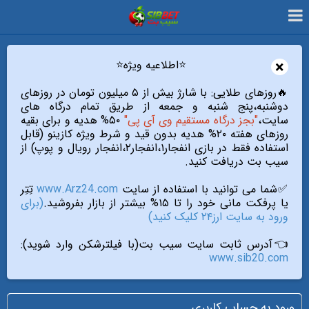
×
⭐️اطلاعیه ویژه⭐️
🔥روزهای طلایی: با شارژ بیش از ۵ میلیون تومان در روزهای
دوشنبه،پنج شنبه و جمعه از طریق تمام درگاه های
سایت،
"بجز درگاه مستقیم وی آی پی"
۵۰% هدیه و برای بقیه
روزهای هفته ۲۰% هدیه بدون قید و شرط ویژه کازینو (قابل
استفاده فقط در بازی انفجار۱،انفجار۲،انفجار رویال و پوپ) از
سیب بت دریافت کنید.
✅شما می توانید با استفاده از سایت
www.Arz24.com
تِتِر
یا پرفکت مانی خود را تا ۱۵% بیشتر از بازار بفروشید.
(برای
ورود به سایت ارز۲۴ کلیک کنید)
👈آدرس ثابت سایت سیب بت(با فیلترشکن وارد شوید):
www.sib20.com
ورود به حساب کاربری