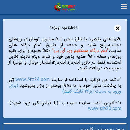
×
⭐️اطلاعیه ویژه⭐️
🔥روزهای طلایی: با شارژ بیش از ۵ میلیون تومان در روزهای
دوشنبه،پنج شنبه و جمعه از طریق تمام درگاه های
سایت،
"بجز درگاه مستقیم وی آی پی"
۵۰% هدیه و برای بقیه
روزهای هفته ۲۰% هدیه بدون قید و شرط ویژه کازینو (قابل
استفاده فقط در بازی انفجار۱،انفجار۲،انفجار رویال و پوپ) از
سیب بت دریافت کنید.
✅شما می توانید با استفاده از سایت
www.Arz24.com
تِتِر
یا پرفکت مانی خود را تا ۱۵% بیشتر از بازار بفروشید.
(برای
ورود به سایت ارز۲۴ کلیک کنید)
👈آدرس ثابت سایت سیب بت(با فیلترشکن وارد شوید):
www.sib20.com
ورود به حساب کاربری