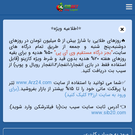
×
⭐️اطلاعیه ویژه⭐️
🔥روزهای طلایی: با شارژ بیش از ۵ میلیون تومان در روزهای
دوشنبه،پنج شنبه و جمعه از طریق تمام درگاه های
سایت،
"بجز درگاه مستقیم وی آی پی"
۵۰% هدیه و برای بقیه
روزهای هفته ۲۰% هدیه بدون قید و شرط ویژه کازینو (قابل
استفاده فقط در بازی انفجار۱،انفجار۲،انفجار رویال و پوپ) از
سیب بت دریافت کنید.
✅شما می توانید با استفاده از سایت
www.Arz24.com
تِتِر
یا پرفکت مانی خود را تا ۱۵% بیشتر از بازار بفروشید.
(برای
ورود به سایت ارز۲۴ کلیک کنید)
👈آدرس ثابت سایت سیب بت(با فیلترشکن وارد شوید):
www.sib20.com
ورود به حساب کاربری