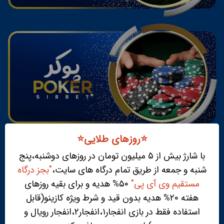
⭐️روزهای طلایی⭐️
با شارژ بیش از ۵ میلیون تومان در روزهای دوشنبه،پنج
شنبه و جمعه از طریق تمام درگاه های سایت،
"بجز درگاه
مستقیم وی آی پی"
۵۰% هدیه و برای بقیه روزهای
هفته ۲۰% هدیه بدون قید و شرط ویژه کازینو(قابل
استفاده فقط در بازی انفجار۱،انفجار۲،انفجار رویال و