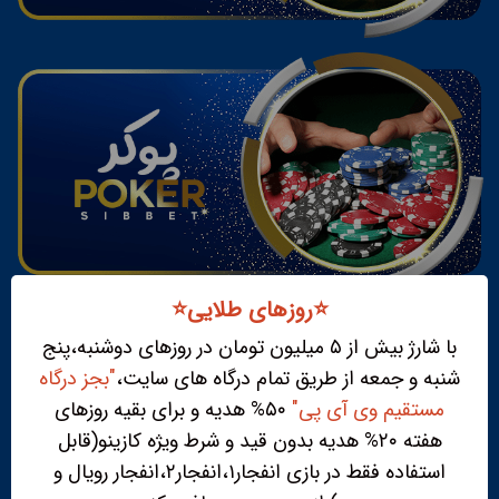
⭐️روزهای طلایی⭐️
با شارژ بیش از ۵ میلیون تومان در روزهای دوشنبه،پنج
شنبه و جمعه از طریق تمام درگاه های سایت،
"بجز درگاه
مستقیم وی آی پی"
۵۰% هدیه و برای بقیه روزهای
هفته ۲۰% هدیه بدون قید و شرط ویژه کازینو(قابل
استفاده فقط در بازی انفجار۱،انفجار۲،انفجار رویال و