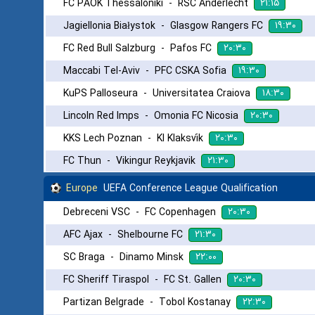
۲۱:۱۵
FC PAOK Thessaloniki
-
RSC Anderlecht
۱۹:۳۰
Jagiellonia Białystok
-
Glasgow Rangers FC
۲۰:۳۰
FC Red Bull Salzburg
-
Pafos FC
۱۹:۳۰
Maccabi Tel-Aviv
-
PFC CSKA Sofia
۱۸:۳۰
KuPS Palloseura
-
Universitatea Craiova
۲۰:۳۰
Lincoln Red Imps
-
Omonia FC Nicosia
۲۰:۳۰
KKS Lech Poznan
-
KI Klaksvík
۲۱:۳۰
FC Thun
-
Vikingur Reykjavik
Europe
UEFA Conference League Qualification
۲۰:۳۰
Debreceni VSC
-
FC Copenhagen
۲۱:۳۰
AFC Ajax
-
Shelbourne FC
۲۲:۰۰
SC Braga
-
Dinamo Minsk
۲۰:۳۰
FC Sheriff Tiraspol
-
FC St. Gallen
۲۲:۳۰
Partizan Belgrade
-
Tobol Kostanay