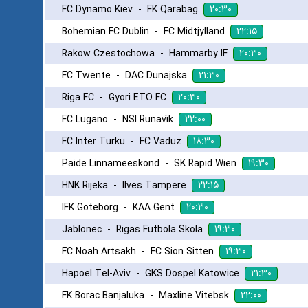
۲۰:۳۰
FC Dynamo Kiev
-
FK Qarabag
۲۲:۱۵
Bohemian FC Dublin
-
FC Midtjylland
۲۰:۳۰
Rakow Czestochowa
-
Hammarby IF
۲۱:۳۰
FC Twente
-
DAC Dunajska
۲۰:۳۰
Riga FC
-
Gyori ETO FC
۲۲:۰۰
FC Lugano
-
NSI Runavík
۱۸:۳۰
FC Inter Turku
-
FC Vaduz
۱۹:۳۰
Paide Linnameeskond
-
SK Rapid Wien
۲۲:۱۵
HNK Rijeka
-
Ilves Tampere
۲۰:۳۰
IFK Goteborg
-
KAA Gent
۱۹:۳۰
Jablonec
-
Rigas Futbola Skola
۱۹:۳۰
FC Noah Artsakh
-
FC Sion Sitten
۲۱:۳۰
Hapoel Tel-Aviv
-
GKS Dospel Katowice
۲۲:۰۰
FK Borac Banjaluka
-
Maxline Vitebsk