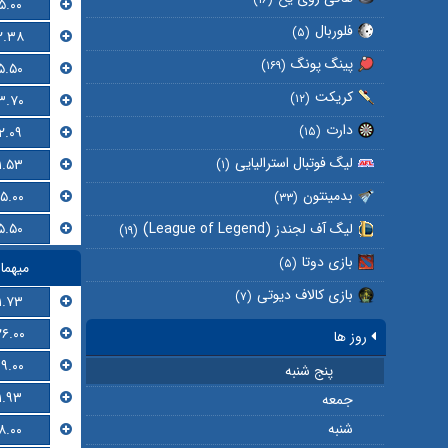
۵.۰۰
فلوربال
(۵)
۲.۳۸
پینگ پونگ
(۱۶۹)
۵.۵۰
کریکت
(۱۲)
۳.۷۰
دارت
۲.۰۹
(۱۵)
لیگ فوتبال استرالیایی
۱.۵۳
(۱)
بدمینتون
۱۵.۰۰
(۳۳)
۵.۵۰
لیگ آف لجندز (League of Legend)
(۱۹)
بازی دوتا
(۵)
میهما
بازی کالاف دیوتی
(۷)
۱.۷۳
۲۶.۰۰
روز ها
۱۹.۰۰
پنج شنبه
۱.۹۳
جمعه
شنبه
۸.۰۰