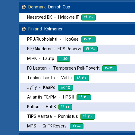
Denmark
Danish Cup
۱۹:۳۰
Naestved BK
-
Hvidovre IF
Finland
Kolmonen
۲۰:۳۰
PPJ/Ruoholahti
-
HooGee
۱۹:۳۰
EIF/Akademi
-
EPS Reservi
۱۹:۱۵
MiPK
-
Lautp
۲۰:۳۰
FC Lasten
-
Tampereen Peli-Toverit
۱۸:۳۰
Toolon Taisto
-
Valtti
۱۸:۴۵
JyTy
-
KaaPo
۱۹:۳۰
Atlantis FC/PM
-
HPS II
۱۹:۰۰
Kultsu
-
HaPK
۱۹:۳۰
TiPS Vantaa
-
Ponnistus
۲۱:۰۰
MPS
-
GrIFK Reservi