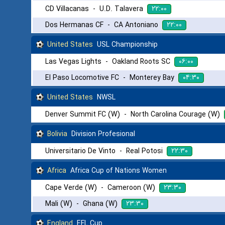
۲۲:۰۰
CD Villacanas
-
U.D. Talavera
۲۲:۰۰
Dos Hermanas CF
-
CA Antoniano
United States
USL Championship
۰۶:۰۰
Las Vegas Lights
-
Oakland Roots SC
۰۴:۳۰
El Paso Locomotive FC
-
Monterey Bay
United States
NWSL
Denver Summit FC (W)
-
North Carolina Courage (W)
Bolivia
Division Profesional
۲۲:۳۰
Universitario De Vinto
-
Real Potosi
Africa
Africa Cup of Nations Women
۲۳:۳۰
Cape Verde (W)
-
Cameroon (W)
۲۳:۳۰
Mali (W)
-
Ghana (W)
England
EFL Cup