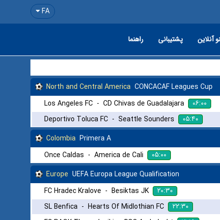
FA
و آنلاین
پشتیبانی
راهنما
North and Central America
CONCACAF Leagues Cup
۰۶:۰۰
Los Angeles FC
-
CD Chivas de Guadalajara
۰۵:۴۰
Deportivo Toluca FC
-
Seattle Sounders
Colombia
Primera A
۰۵:۰۰
Once Caldas
-
America de Cali
Europe
UEFA Europa League Qualification
۲۰:۳۰
FC Hradec Kralove
-
Besiktas JK
۲۲:۳۰
SL Benfica
-
Hearts Of Midlothian FC