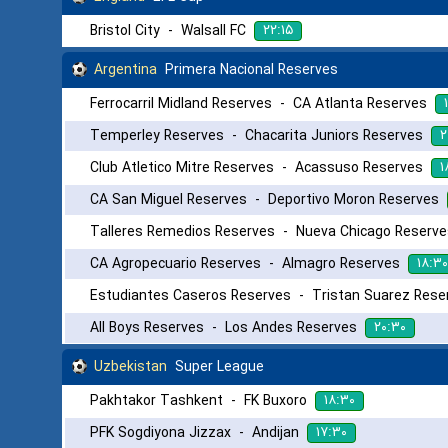
۲۲:۱۵
Bristol City
-
Walsall FC
Argentina
Primera Nacional Reserves
Ferrocarril Midland Reserves
-
CA Atlanta Reserves
۲
Temperley Reserves
-
Chacarita Juniors Reserves
۱
Club Atletico Mitre Reserves
-
Acassuso Reserves
CA San Miguel Reserves
-
Deportivo Moron Reserves
Talleres Remedios Reserves
-
Nueva Chicago Reserve
۱۸:۳۰
CA Agropecuario Reserves
-
Almagro Reserves
Estudiantes Caseros Reserves
-
Tristan Suarez Rese
۲۰:۳۰
All Boys Reserves
-
Los Andes Reserves
Uzbekistan
Super League
۱۸:۳۰
Pakhtakor Tashkent
-
FK Buxoro
۱۷:۳۰
PFK Sogdiyona Jizzax
-
Andijan