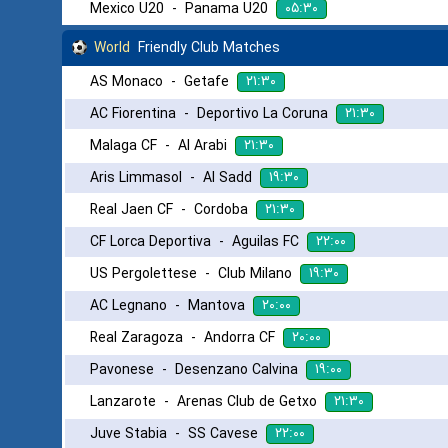
۰۵:۳۰
Mexico U20
-
Panama U20
World
Friendly Club Matches
۲۱:۳۰
AS Monaco
-
Getafe
۲۱:۳۰
AC Fiorentina
-
Deportivo La Coruna
۲۱:۳۰
Malaga CF
-
Al Arabi
۱۹:۳۰
Aris Limmasol
-
Al Sadd
۲۱:۳۰
Real Jaen CF
-
Cordoba
۲۲:۰۰
CF Lorca Deportiva
-
Aguilas FC
۱۹:۳۰
US Pergolettese
-
Club Milano
۲۰:۰۰
AC Legnano
-
Mantova
۲۰:۰۰
Real Zaragoza
-
Andorra CF
۱۹:۰۰
Pavonese
-
Desenzano Calvina
۲۱:۳۰
Lanzarote
-
Arenas Club de Getxo
۲۲:۰۰
Juve Stabia
-
SS Cavese