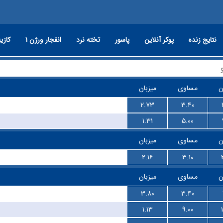
نتایج زنده
پوکر آنلاین
پاسور
تخته نرد
انفجار ورژن ۱
کازین
ن
مساوی
میزبان
۲.۷۳
۳.۴۰
۱.۳۱
۵.۰۰
ن
مساوی
میزبان
۲.۱۶
۳.۱۰
ن
مساوی
میزبان
۳.۸۰
۳.۴۰
۱.۱۳
۹.۰۰