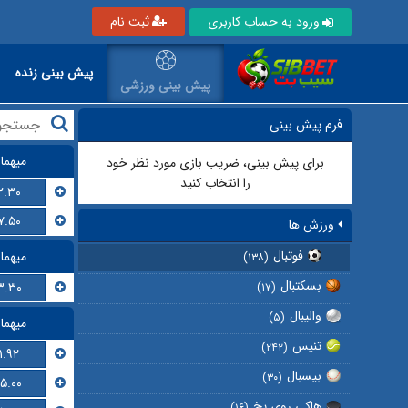
ورود به حساب کاربری
ثبت نام
پیش بینی زنده
پیش بینی ورزشی
فرم پیش بینی
میهما
برای پیش بینی، ضریب بازی مورد نظر خود
را انتخاب کنید
۲.۳۰
۷.۵۰
ورزش ها
فوتبال
میهما
(۱۳۸)
بسکتبال
۳.۳۰
(۱۷)
والیبال
(۵)
میهما
تنیس
(۲۴۲)
۱.۹۲
بیسبال
(۳۰)
۱۵.۰۰
هاکی روی یخ
(۱۶)