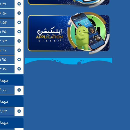
۱.۳۱
۶.۵۰
۲.۵۴
۱.۲۵
۲.۷۳
۲.۹۰
۱.۹۵
۳.۶۰
میهما
۹.۰۰
میهما
۲.۲۳
میهما