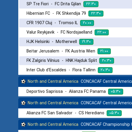
۲۲:۳۰
SP Tre Fiori
-
FC Drita Gjilan
۲۲:۳۰
Hibernian FC
-
FK Shkendija 79
۲۰:۰۰
CFR 1907 Cluj
-
Tromso IL
۲۲:۰۰
Valur Reykjavik
-
FC Nordsjaelland
۱۹:۳۰
HJK Helsinki
-
Motherwell
۲۱:۰۰
Beitar Jerusalem
-
FK Austria Wien
۲۰:۳۰
FK Zalgiris Vilnius
-
HNK Hajduk Split
۲۰:۳۰
Inter Club d'Escaldes
-
Flora Tallinn
North and Central America
CONCACAF Central America
۰۵:۳۰
Deportivo Saprissa
-
Alianza FC Panama
North and Central America
CONCACAF Central America
۰۵:۳۰
Alianza FC San Salvador
-
CS Herediano
North and Central America
CONCACAF Championship 