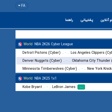
FA
و آنلاین
پشتیبانی
راهنما
World
NBA 2K26 Cyber League
Detroit Pistons (Cyber)
..
-
..
Los Angeles Clippers (Cy
Denver Nuggets (Cyber)
..
-
..
Oklahoma City Thunder 
Minnesota Timberwolves (Cyber)
..
-
..
New York Knick
World
NBA 2K25 1x1
...
Kobe Bryant
..
-
..
LeBron James