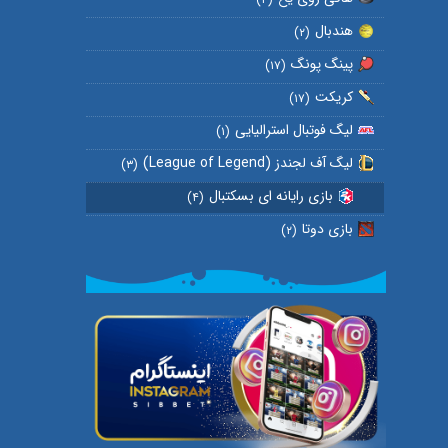
هندبال
(۲)
پینگ پونگ
(۱۷)
کریکت
(۱۷)
لیگ فوتبال استرالیایی
(۱)
لیگ آف لجندز (League of Legend)
(۳)
بازی رایانه ای بسکتبال
(۴)
بازی دوتا
(۲)