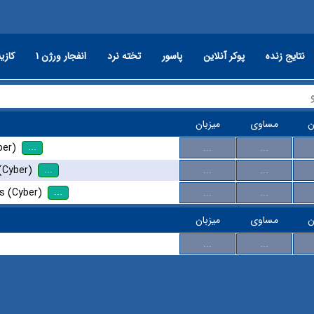
نتایج زنده
پوکر آنلاین
پاسور
تخته نرد
انفجار ورژن ۱
کازین
ن
مساوی
میزبان
...
ber)
...
...
...
(Cyber)
...
...
...
s (Cyber)
...
...
ن
مساوی
میزبان
...
...