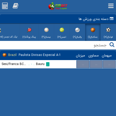
دسته بندی ورزش ها
فوتبال(۱۸)
بسکتبال(۱)
والیبال(۶)
تنیس(۱۲)
بیسبال(۴)
پینگ پونگ(۸)
لیگ آف لجندز (League of Legend)(۲)
میهمان
مساوی
میزبان
Paulista Divisao Especial A-1
Brazil
Sesi/Franca BC SP
..
-
..
Bauru
...
...
...
...